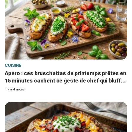
CUISINE
Apéro : ces bruschettas de printemps prêtes en
15 minutes cachent ce geste de chef qui bluffe
les invités
il y a 4 mois