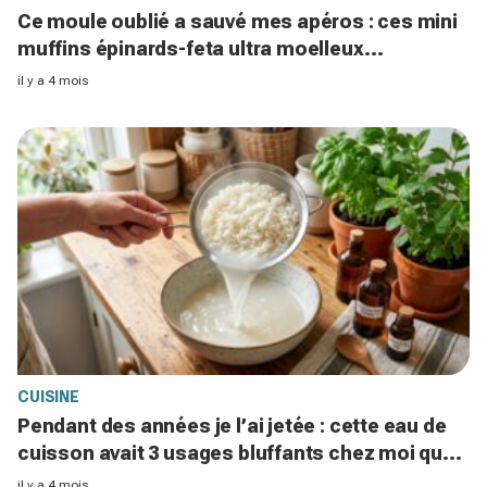
Ce moule oublié a sauvé mes apéros : ces mini
muffins épinards-feta ultra moelleux
disparaissent en 5 minutes
il y a 4 mois
CUISINE
Pendant des années je l’ai jetée : cette eau de
cuisson avait 3 usages bluffants chez moi que
j’ignorais
il y a 4 mois