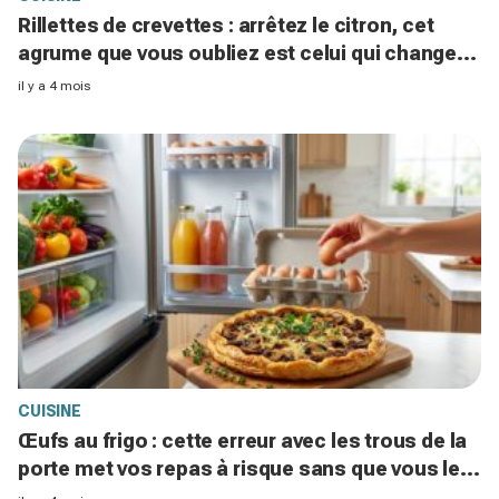
Rillettes de crevettes : arrêtez le citron, cet
agrume que vous oubliez est celui qui change
absolument tout
il y a 4 mois
CUISINE
Œufs au frigo : cette erreur avec les trous de la
porte met vos repas à risque sans que vous le
sachiez