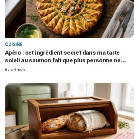
CUISINE
Apéro : cet ingrédient secret dans ma tarte
soleil au saumon fait que plus personne ne
touche aux autres plats
il y a 4 mois