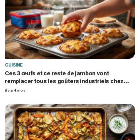
CUISINE
Ces 3 œufs et ce reste de jambon vont
remplacer tous les goûters industriels chez
vous en 15 minutes
il y a 4 mois