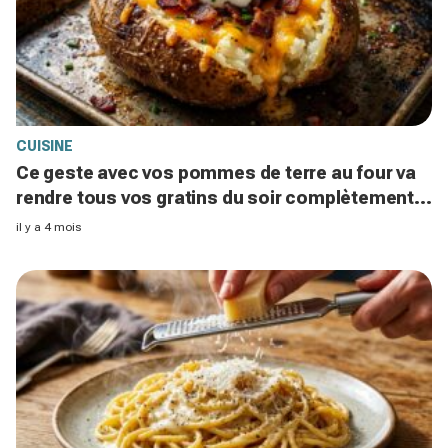
CUISINE
Ce geste avec vos pommes de terre au four va
rendre tous vos gratins du soir complètement
ringards en 30 minutes
il y a 4 mois