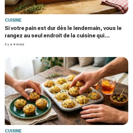
CUISINE
Si votre pain est dur dès le lendemain, vous le
rangez au seul endroit de la cuisine qui
accélère son rassissement
il y a 4 mois
CUISINE