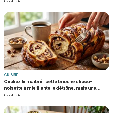
stress ce week-end
il y a 4 mois
CUISINE
Oubliez le marbré : cette brioche choco-
noisette à mie filante le détrône, mais une
erreur peut tout gâcher
il y a 4 mois