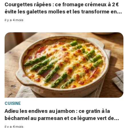
Courgettes râpées : ce fromage crémeux à 2 €
évite les galettes molles et les transforme en
croûtes dorées en 20 minutes
il y a 4 mois
CUISINE
Adieu les endives au jambon : ce gratin à la
béchamel au parmesan et ce légume vert de
saison bluffe tout le monde
il y a 4 mois