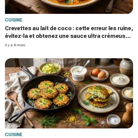
CUISINE
Crevettes au lait de coco : cette erreur les ruine,
évitez-la et obtenez une sauce ultra crémeuse
en 20 min
il y a 4 mois
CUISINE