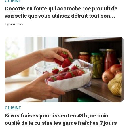
CUISINE
Cocotte en fonte qui accroche : ce produit de
vaisselle que vous utilisez détruit tout son
pouvoir antiadhésif
il y a 4 mois
CUISINE
Si vos fraises pourrissent en 48 h, ce coin
oublié de la cuisine les garde fraîches 7 jours