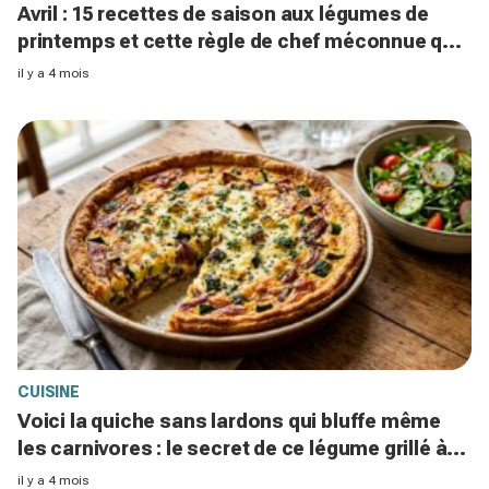
Avril : 15 recettes de saison aux légumes de
printemps et cette règle de chef méconnue qui
évite de tout gâcher
il y a 4 mois
CUISINE
Voici la quiche sans lardons qui bluffe même
les carnivores : le secret de ce légume grillé à
tester ce soir
il y a 4 mois