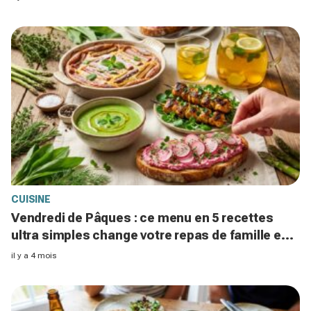
CUISINE
Vendredi de Pâques : ce menu en 5 recettes
ultra simples change votre repas de famille en
45 min et sans stress
il y a 4 mois