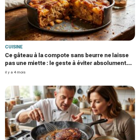
CUISINE
Ce gâteau à la compote sans beurre ne laisse
pas une miette : le geste à éviter absolument
pour le réussir
il y a 4 mois