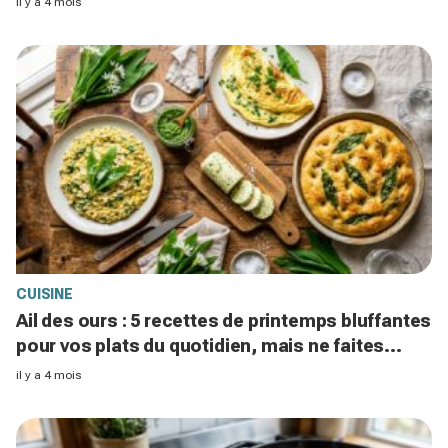
il y a 4 mois
CUISINE
Ail des ours : 5 recettes de printemps bluffantes
pour vos plats du quotidien, mais ne faites
surtout pas cette erreur
il y a 4 mois