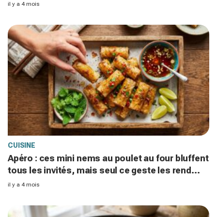
il y a 4 mois
CUISINE
Apéro : ces mini nems au poulet au four bluffent
tous les invités, mais seul ce geste les rend
vraiment croustillants
il y a 4 mois