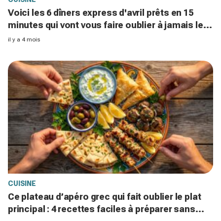
Voici les 6 dîners express d'avril prêts en 15
minutes qui vont vous faire oublier à jamais les
plats préparés
il y a 4 mois
CUISINE
Ce plateau d’apéro grec qui fait oublier le plat
principal : 4 recettes faciles à préparer sans