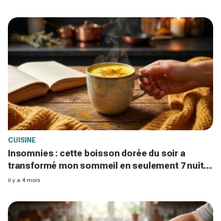
CUISINE
Insomnies : cette boisson dorée du soir a
transformé mon sommeil en seulement 7 nuits,
voici comment
il y a 4 mois