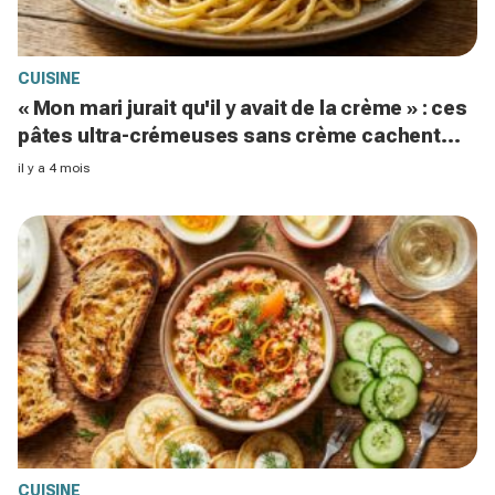
CUISINE
« Mon mari jurait qu'il y avait de la crème » : ces
pâtes ultra-crémeuses sans crème cachent
une astuce italienne
il y a 4 mois
CUISINE