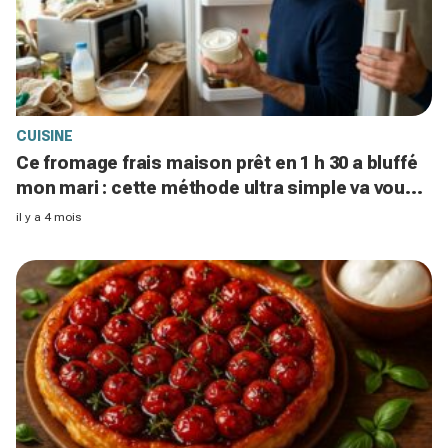
CUISINE
Ce fromage frais maison prêt en 1 h 30 a bluffé
mon mari : cette méthode ultra simple va vous
surprendre
il y a 4 mois