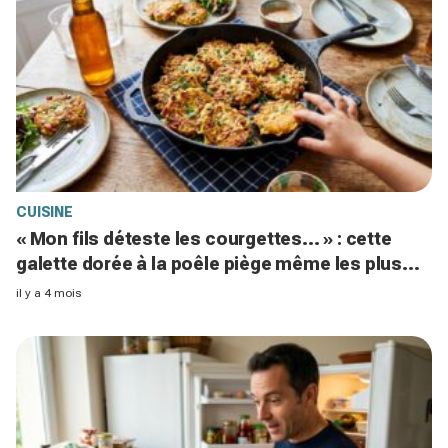
CUISINE
« Mon fils déteste les courgettes... » : cette
galette dorée à la poêle piège même les plus
difficiles à tester ce soir
il y a 4 mois