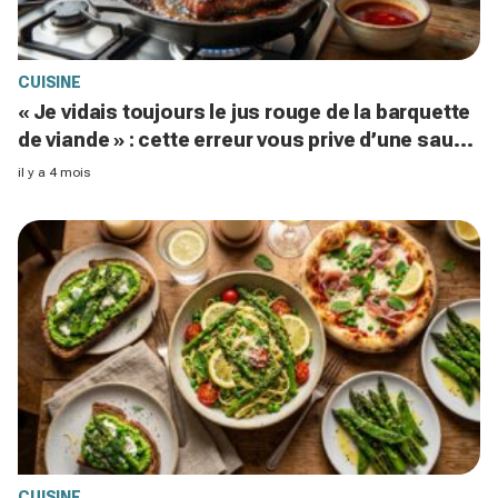
CUISINE
« Je vidais toujours le jus rouge de la barquette
de viande » : cette erreur vous prive d’une sauce
de chef
il y a 4 mois
CUISINE