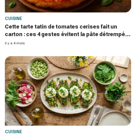
CUISINE
Cette tarte tatin de tomates cerises fait un
carton : ces 4 gestes évitent la pâte détrempée
et le caramel raté
il y a 4 mois
CUISINE